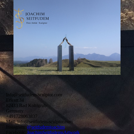
Info@seitfudem-sculptor.com
Erlestr.34
82433 Bad Kohlgrub
Germany
+491728063837
Mail: info@seitfudem-sculptor.com
Instagram:
@seitfudemjoachim
Facebook:
JoachimSeitfudemsArtwork